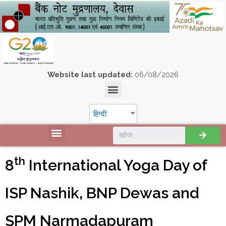
Website last updated:
06/08/2026
हिन्दी
th
8
International Yoga Day of
ISP Nashik, BNP Dewas and
SPM Narmadapuram