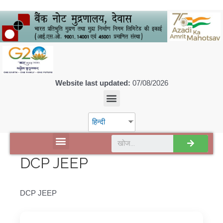
Website last updated:
07/08/2026
हिन्दी
डिस्कवर एसपीएमसीआईएल
DCP JEEP
DCP JEEP