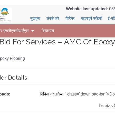
Website last updated:
08
मुखपृष्ठ
संपर्क करें
कैरियर
महत्वपूर्ण कड़ियाँ
ई-पत
वर एसपीएमसीआईएल
शिकायत
id For Services – AMC Of Epoxy
poxy Flooring
er Details
oads:
निविदा दस्तावेज़
" class="download-btn">D
बैंक नोट प्