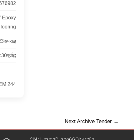
676982
f Epoxy
looring
3अपराह्न
पूर्वाह्न
EM 244
Next Archive Tender
→
CIN : U22213DL2006GOI144763