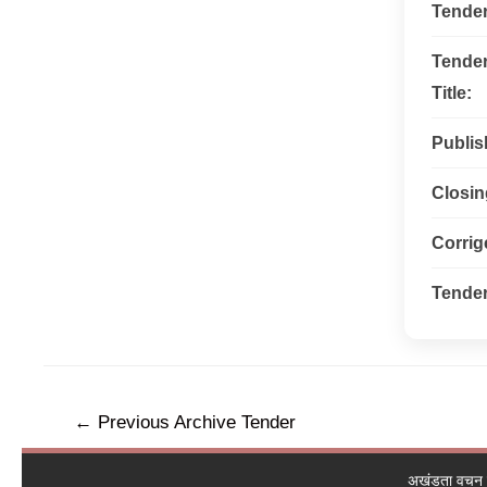
Tende
Tende
Title:
Publis
Closin
Corri
Tender
←
Previous Archive Tender
अखंडता वचन ले