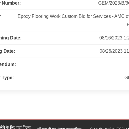
r Number:
GEM/2023/B/3
r
Epoxy Flooring Work Custom Bid for Services - AMC o
F
hing Date:
08/16/2023 1:2
g Date:
08/26/2023 11:30
gendum:
 Type:
G
ने के लिए यहां क्लिक