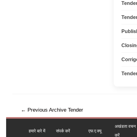
Tende
Tender 
Publis
Closin
Corri
Tender
←
Previous Archive Tender
अखंडता वचन ले
हमारे बारे में
संपर्क करें
एफ.ए.क्यू
करें