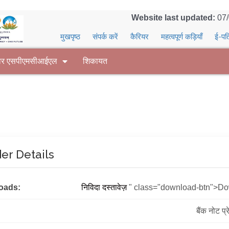
Website last updated:
07
मुखपृष्ठ
संपर्क करें
कैरियर
महत्वपूर्ण कड़ियाँ
ई-पत
वर एसपीएमसीआईएल
शिकायत
er Details
oads:
निविदा दस्तावेज़
" class="download-btn">D
बैंक नोट प्