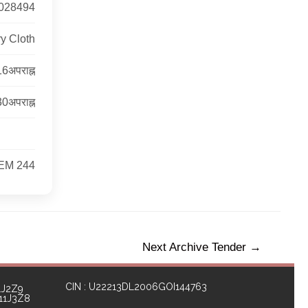
028494
y Cloth
6अपराह्न
0अपराह्न
EM 244
Next Archive Tender
→
CIN : U22213DL2006GOI144763
1J2Z9
111J3Z8