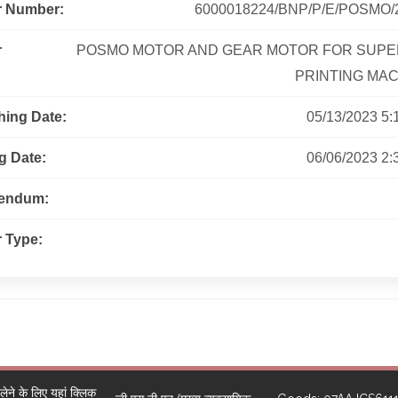
r Number:
6000018224/BNP/P/E/POSMO/
r
POSMO MOTOR AND GEAR MOTOR FOR SUPE
PRINTING MA
hing Date:
05/13/2023 5:1
g Date:
06/06/2023 2:3
gendum:
 Type:
ने के लिए यहां क्लिक