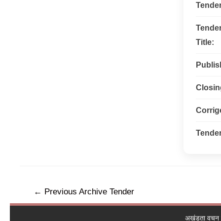
Tende
Tende
Title:
Publis
Closin
Corri
Tender
←
Previous Archive Tender
अखंडता वचन ले