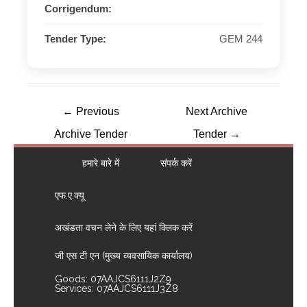
Corrigendum:
Tender Type:
GEM 244
←
Previous
Next Archive
Archive Tender
Tender
→
हमारे बारे में
संपर्क करें
एफ.ए.क्यू
अखंडता वचन लेने के लिए यहां क्लिक करें
जी एस टी एन (मुख्य व्यवसायिक कार्यालय)
Goods: 07AAJCS6111J2Z9
Services: 07AAJCS6111J3Z8