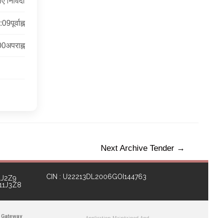
ए निविदा
पूर्वाह्न
0अपराह्न
Next Archive Tender
→
CIN : U22213DL2006GOI144763
1J2Z9
111J3Z8
 Gateway