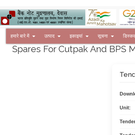
हमारे बारे में
उत्पाद
इकाइयां
सूचना
डिस्क
Spares For Cutpak And BPS Mac
Tend
Downl
Unit:
Tende