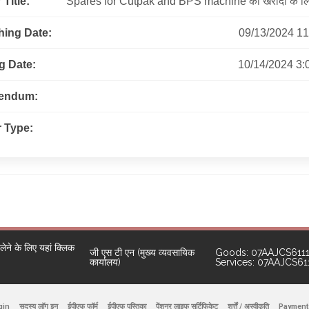
Title:
Spares for Cutpak and BPS machine की खरीदी के लि
hing Date:
09/13/2024 11:09
g Date:
10/14/2024 3:0
gendum:
 Type:
ने के लिए यहां क्लिक
जी एस टी एन (मुख्य व्यवसायिक
Goods: 07AAJCS611
कार्यालय)
Services: 07AAJCS6
gin
सदस्य लॉग इन
ईपीएफ फॉर्म
ईपीएफ पुस्तिका
पेंशनर लाइफ सर्टिफिकेट
शर्त्तें / अस्वीकृति
Payment