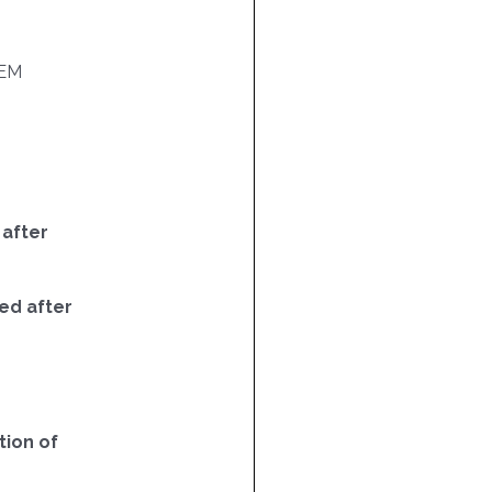
EM
 after
ed after
ion of