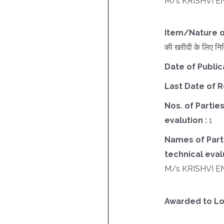
M/s KRISHVI E
Item/Nature o
की खरीदी के लिए निव
Date of Public
Last Date of R
Nos. of Parties
evalution :
1
Names of Parti
technical evalu
M/s KRISHVI E
Awarded to Lo