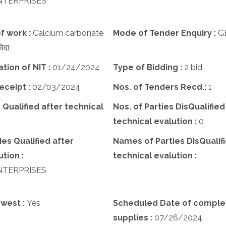
NTERPRISES
f work :
Calcium carbonate
Mode of Tender Enquiry :
G
िदा
ation of NIT :
01/24/2024
Type of Bidding :
2 bid
eceipt :
02/03/2024
Nos. of Tenders Recd.:
1
 Qualified after technical
Nos. of Parties DisQualified
technical evalution :
0
es Qualified after
Names of Parties DisQualifi
tion :
technical evalution :
NTERPRISES
west :
Yes
Scheduled Date of complet
supplies :
07/26/2024