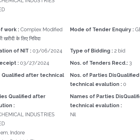
CHEMICAL INDUSTRIES
ED
f work :
Complex Modified
Mode of Tender Enquiry :
G
 खरीदी के लिए निविदा
ation of NIT :
03/06/2024
Type of Bidding :
2 bid
eceipt :
03/27/2024
Nos. of Tenders Recd.:
3
 Qualified after technical
Nos. of Parties DisQualified
technical evalution :
0
es Qualified after
Names of Parties DisQualifi
tion :
technical evalution :
CHEMICAL INDUSTRIES
Nil
ED
em, Indore