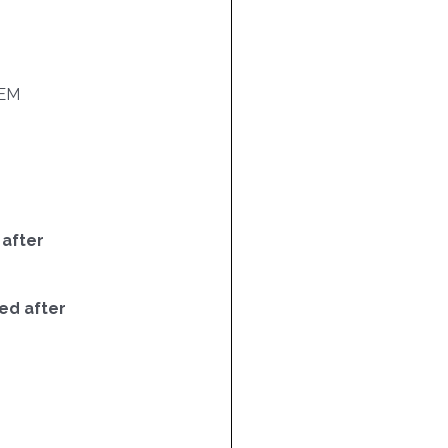
EM
 after
ed after