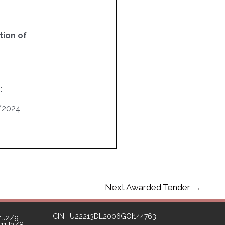
ion of
:
/2024
Next Awarded Tender
→
CIN : U22213DL2006GOI144763
1J2Z9
111J3Z8