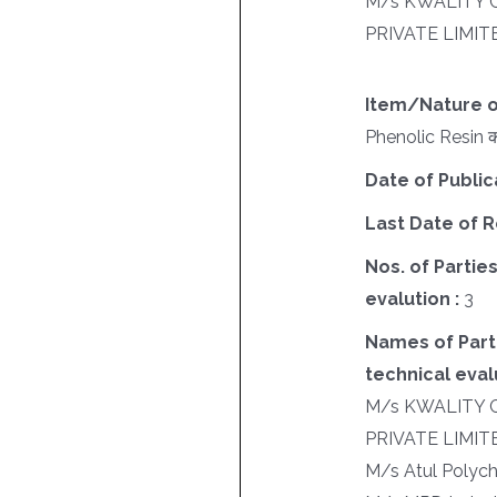
M/s KWALITY 
PRIVATE LIMIT
Item/Nature o
Phenolic Resin की
Date of Public
Last Date of R
Nos. of Parties
evalution :
3
Names of Parti
technical evalu
M/s KWALITY 
PRIVATE LIMIT
M/s Atul Polych