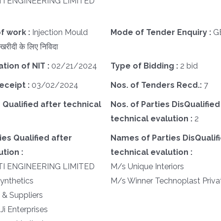
I ENGINEERING LIMITED
f work :
Injection Mould
Mode of Tender Enquiry :
G
खरीदी के लिए निविदा
ation of NIT :
02/21/2024
Type of Bidding :
2 bid
eceipt :
03/02/2024
Nos. of Tenders Recd.:
7
 Qualified after technical
Nos. of Parties DisQualified
technical evalution :
2
es Qualified after
Names of Parties DisQualifi
tion :
technical evalution :
I ENGINEERING LIMITED
M/s Unique Interiors
nthetics
M/s Winner Technoplast Priva
 & Suppliers
i Enterprises