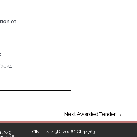
ion of
:
/2024
Next Awarded Tender
→
CIN : U22213DL2006GOI144763
1J2Z9
111J3Z8