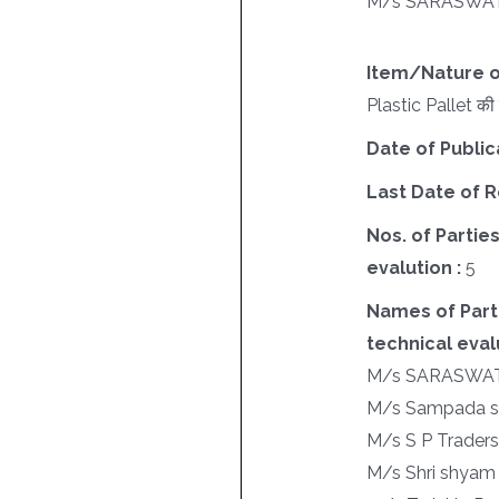
M/s SARASWAT
Item/Nature o
Plastic Pallet की 
Date of Public
Last Date of R
Nos. of Parties
evalution :
5
Names of Parti
technical evalu
M/s SARASWAT
M/s Sampada sy
M/s S P Traders
M/s Shri shyam J