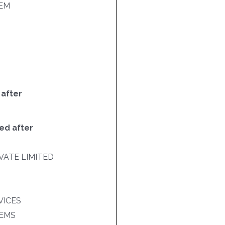
EM
 after
ed after
VATE LIMITED
VICES
TEMS