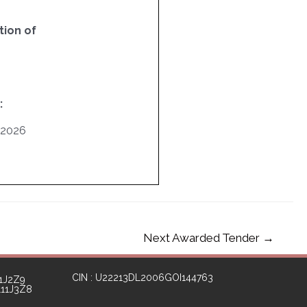
ion of
:
/2026
Next Awarded Tender
→
CIN : U22213DL2006GOI144763
1J2Z9
111J3Z8