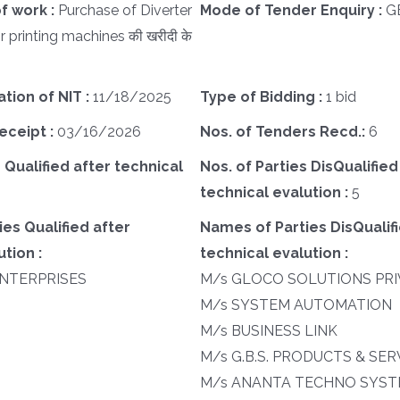
f work :
Purchase of Diverter
Mode of Tender Enquiry :
G
r printing machines की खरीदी के
ation of NIT :
11/18/2025
Type of Bidding :
1 bid
eceipt :
03/16/2026
Nos. of Tenders Recd.:
6
 Qualified after technical
Nos. of Parties DisQualified
technical evalution :
5
es Qualified after
Names of Parties DisQualifi
tion :
technical evalution :
ENTERPRISES
M/s GLOCO SOLUTIONS PRI
M/s SYSTEM AUTOMATION
M/s BUSINESS LINK
M/s G.B.S. PRODUCTS & SER
M/s ANANTA TECHNO SYS