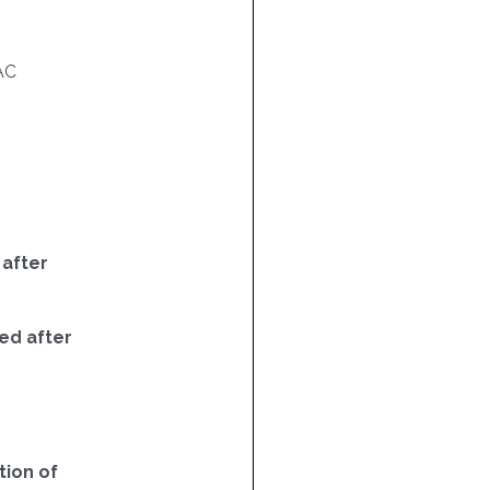
AC
 after
ed after
ion of