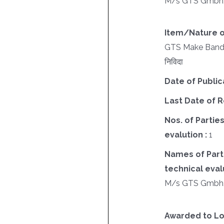
M/s GTS Gmbh
Item/Nature o
GTS Make Band F
निविदा
Date of Public
Last Date of R
Nos. of Parties
evalution :
1
Names of Parti
technical evalu
M/s GTS Gmbh
Awarded to Lo