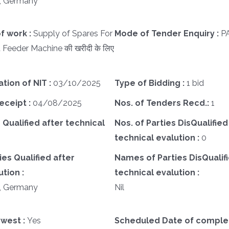
, Germany
f work :
Supply of Spares For
Mode of Tender Enquiry :
P
eeder Machine की खरीदी के लिए
ation of NIT :
03/10/2025
Type of Bidding :
1 bid
eceipt :
04/08/2025
Nos. of Tenders Recd.:
1
 Qualified after technical
Nos. of Parties DisQualified
technical evalution :
0
es Qualified after
Names of Parties DisQualifi
tion :
technical evalution :
, Germany
Nil
west :
Yes
Scheduled Date of complet