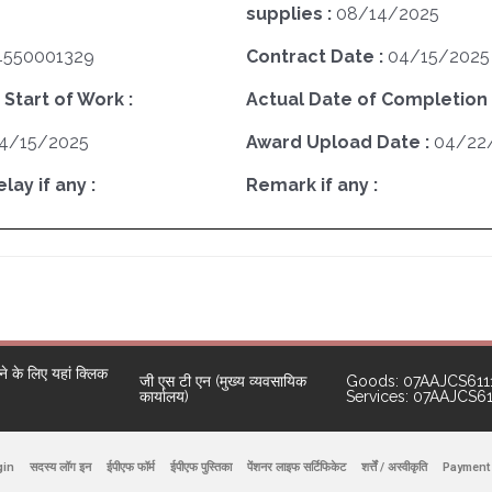
supplies :
08/14/2025
4550001329
Contract Date :
04/15/2025
 Start of Work :
Actual Date of Completion 
4/15/2025
Award Upload Date :
04/22
ay if any :
Remark if any :
 के लिए यहां क्लिक
जी एस टी एन (मुख्य व्यवसायिक
Goods: 07AAJCS611
कार्यालय)
Services: 07AAJCS6
gin
सदस्य लॉग इन
ईपीएफ फॉर्म
ईपीएफ पुस्तिका
पेंशनर लाइफ सर्टिफिकेट
शर्त्तें / अस्वीकृति
Payment