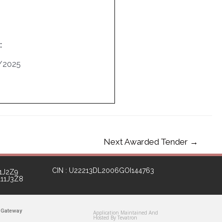
:
/2025
Next Awarded Tender
→
CIN : U22213DL2006GOI144763
1J2Z9
111J3Z8
 Gateway
Application Maintained And
Hosted By Tevatron