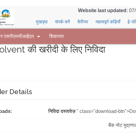
Website last updated:
07
मुखपृष्ठ
संपर्क करें
कैरियर
महत्वपूर्ण कड़ियाँ
ई-पत
वर एसपीएमसीआईएल
शिकायत
ent की खरीदी के लिए निविदा
er Details
oads:
निविदा दस्तावेज़
" class="download-btn">D
बैंक नोट मुद्रण