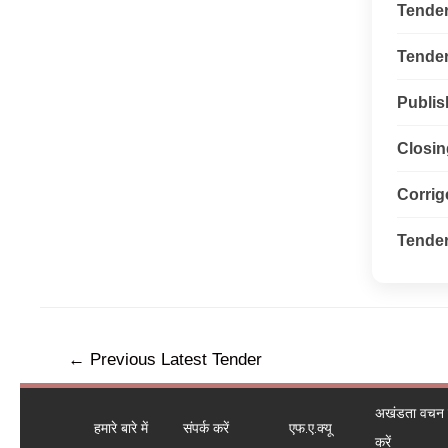
Tende
Tender 
Publis
Closin
Corri
Tender
←
Previous Latest Tender
अखंडता वचन ले
हमारे बारे में
संपर्क करें
एफ.ए.क्यू
करें