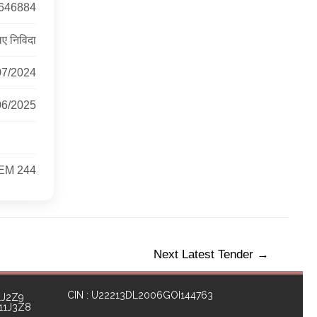
646884
ए निविदा
07/2024
06/2025
EM 244
Next Latest Tender
→
CIN : U22213DL2006GOI144763
1J2Z9
111J3Z8