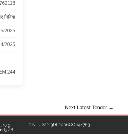
762118
ए निविदा
15/2025
14/2025
EM 244
Next Latest Tender
→
CIN : U22213DL2006GOI144763
1J2Z9
111J3Z8