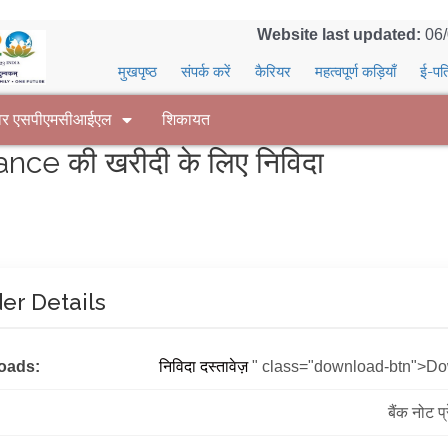
Website last updated:
06
मुखपृष्ठ
संपर्क करें
कैरियर
महत्वपूर्ण कड़ियाँ
ई-पत
वर एसपीएमसीआईएल
शिकायत
ce की खरीदी के लिए निविदा
er Details
oads:
निविदा दस्तावेज़
" class="download-btn">D
बैंक नोट प