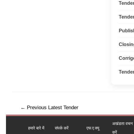
Tende
Tender 
Publis
Closin
Corri
Tender
←
Previous Latest Tender
अखंडता वचन ले
हमारे बारे में
संपर्क करें
एफ.ए.क्यू
करें