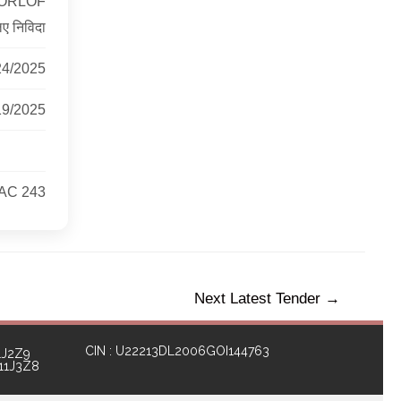
 ORLOF
 निविदा
24/2025
19/2025
AC 243
Next Latest Tender
→
CIN : U22213DL2006GOI144763
1J2Z9
111J3Z8