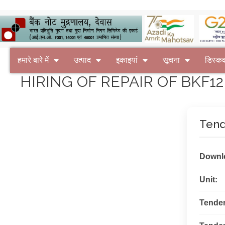
हमारे बारे में
उत्पाद
इकाइयां
सूचना
डिस्क
HIRING OF REPAIR OF BKF12
Tend
Downl
Unit:
Tende