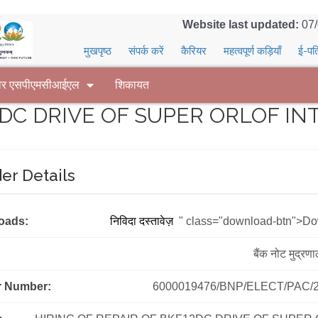
Website last updated:
07
मुखपृष्ठ
संपर्क करें
कैरियर
महत्वपूर्ण कड़ियाँ
ई-पत
वर एसपीएमसीआईएल
शिकायत
DC DRIVE OF SUPER ORLOF INTAG
er Details
oads:
निविदा दस्तावेज़
" class="download-btn">D
बैंक नोट मुद्रण
r Number:
6000019476/BNP/ELECT/PAC/2