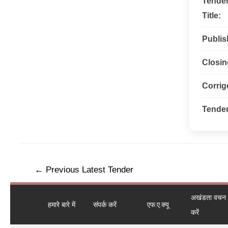
Tende
Title:
Publis
Closin
Corri
Tender
←
Previous Latest Tender
अखंडता वचन ले
हमारे बारे में
संपर्क करें
एफ.ए.क्यू
करें