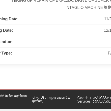
r
HIRING OF REPAIR OF BKF12DC DRIVE OF SUPER
INTAGLIO MACHINE के लिए
hing Date:
11/
g Date:
12/
gendum:
 Type:
P
ने के लिए यहां क्लिक
जी एस टी एन (मुख्य व्यवसायिक
Goods: 07AAJCS611
कार्यालय)
Services: 07AAJCS6