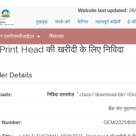
Website last updated:
06
मुखपृष्ठ
संपर्क करें
कैरियर
महत्वपूर्ण कड़ियाँ
ई-पत
वर एसपीएमसीआईएल
शिकायत
t Head की खरीदी के लिए निविदा
er Details
oads:
निविदा दस्तावेज़
" class="download-btn">D
बैंक नोट मुद्रण
r Number:
GEM/2025/B/6