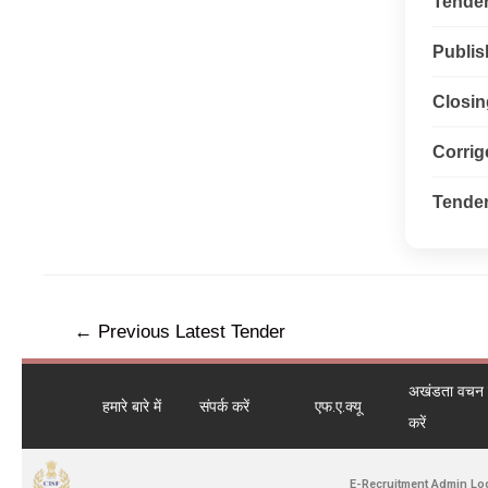
Tender 
Publis
Closin
Corri
Tender
←
Previous Latest Tender
अखंडता वचन ले
हमारे बारे में
संपर्क करें
एफ.ए.क्यू
करें
E-Recruitment Admin Lo