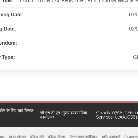
Title:
LABLE THERMAL PRINTER , Print head की खरीदी के लिए
hing Date:
01/
g Date:
02/
gendum:
 Type:
G
ने के लिए यहां क्लिक
जी एस टी एन (मुख्य व्यवसायिक
Goods: 07AAJCS611
कार्यालय)
Services: 07AAJCS6
gin
सदस्य लॉग इन
ईपीएफ फॉर्म
ईपीएफ पुस्तिका
पेंशनर लाइफ सर्टिफिकेट
शर्त्तें / अस्वीकृति
Payment