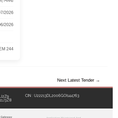
 निविदा
07/2026
06/2026
EM 244
Next Latest Tender
→
CIN : U22213DL2006GOI144763
1J2Z9
111J3Z8
 Gateway