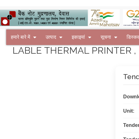
हमारे बारे में
उत्पाद
इकाइयां
सूचना
डिस्क
LABLE THERMAL PRINTER , Prin
Tend
Downl
Unit:
Tende