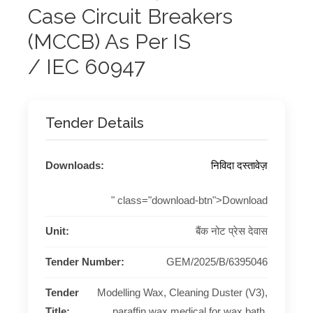
Case Circuit Breakers
(MCCB) As Per IS
/ IEC 60947
Tender Details
Downloads:
निविदा दस्तावेज़
" class="download-btn">Download
Unit:
बैंक नोट प्रेस देवास
Tender Number:
GEM/2025/B/6395046
Tender
Modelling Wax, Cleaning Duster (V3),
Title:
paraffin wax medical for wax bath,