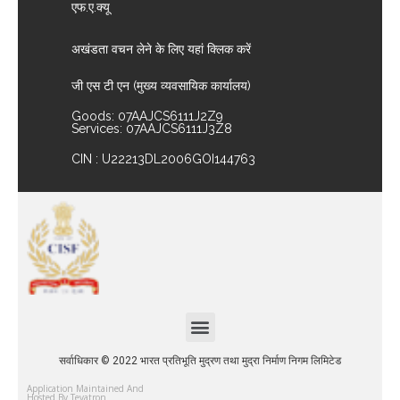
एफ.ए.क्यू
अखंडता वचन लेने के लिए यहां क्लिक करें
जी एस टी एन (मुख्य व्यवसायिक कार्यालय)
Goods: 07AAJCS6111J2Z9
Services: 07AAJCS6111J3Z8
CIN : U22213DL2006GOI144763
सर्वाधिकार © 2022 भारत प्रतिभूति मुद्रण तथा मुद्रा निर्माण निगम लिमिटेड
Application Maintained And
Hosted By Tevatron