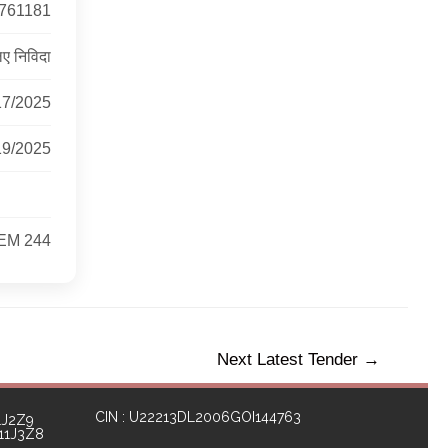
761181
ए निविदा
17/2025
19/2025
EM 244
Next Latest Tender
→
CIN : U22213DL2006GOI144763
1J2Z9
111J3Z8