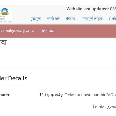
Website last updated:
08
मुखपृष्ठ
संपर्क करें
कैरियर
महत्वपूर्ण कड़ियाँ
ई-पत
वर एसपीएमसीआईएल
शिकायत
िदा
er Details
oads:
निविदा दस्तावेज़
" class="download-btn">D
बैंक नोट मुद्रण