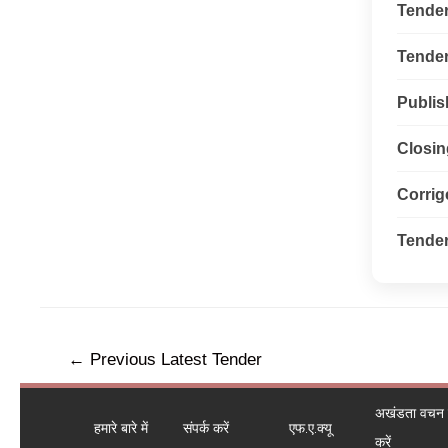
Tende
Tender 
Publis
Closin
Corri
Tender
←
Previous Latest Tender
अखंडता वचन ले
हमारे बारे में
संपर्क करें
एफ.ए.क्यू
करें