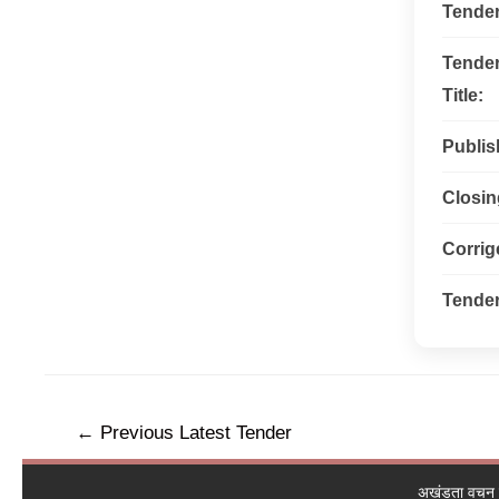
Tende
Tende
Title:
Publis
Closin
Corri
Tender
←
Previous Latest Tender
अखंडता वचन ले