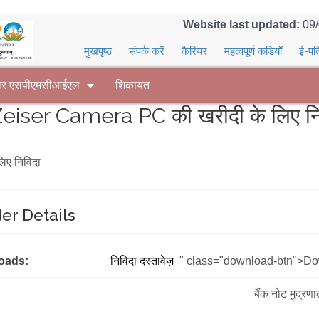
Website last updated:
09
मुखपृष्ठ
संपर्क करें
कैरियर
महत्वपूर्ण कड़ियाँ
ई-पत
वर एसपीएमसीआईएल
शिकायत
iser Camera PC की खरीदी के लिए नि
िए निविदा
er Details
oads:
निविदा दस्तावेज़
" class="download-btn">D
बैंक नोट मुद्रण