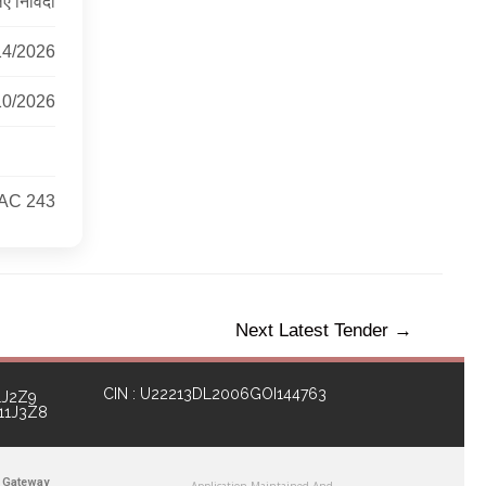
ए निविदा
14/2026
10/2026
AC 243
Next Latest Tender
→
CIN : U22213DL2006GOI144763
1J2Z9
111J3Z8
 Gateway