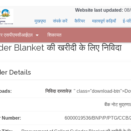
Website last updated:
08
मुखपृष्ठ
संपर्क करें
कैरियर
महत्वपूर्ण कड़ियाँ
ई-पत
वर एसपीएमसीआईएल
शिकायत
r Blanket की खरीदी के लिए निविदा
er Details
oads:
निविदा दस्तावेज़
" class="download-btn">D
बैंक नोट मुद्रण
r Number:
6000019536/BNP/P/PTG/CCB/