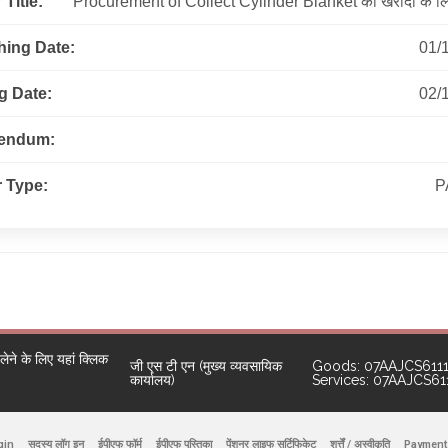
Title:
Procurement of Collect Cylinder Blanket की खरीदी के लि
hing Date:
01/
g Date:
02/
gendum:
 Type:
P
ने के लिए यहां क्लिक
जी एस टी एन (मुख्य व्यवसायिक
Goods: 07AAJCS611
कार्यालय)
Services: 07AAJCS6
gin
सदस्य लॉग इन
ईपीएफ फॉर्म
ईपीएफ पुस्तिका
पेंशनर लाइफ सर्टिफिकेट
शर्त्तें / अस्वीकृति
Payment