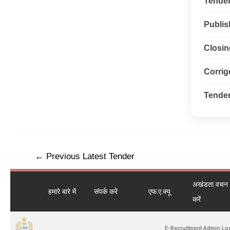
Tender 
Publis
Closin
Corri
Tender
←
Previous Latest Tender
अखंडता वचन ले
हमारे बारे में
संपर्क करें
एफ.ए.क्यू
करें
E-Recruitment Admin Lo