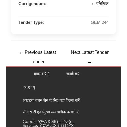
Corrigendum:
परिशिष्ट
Tender Type:
GEM 244
←
Previous Latest
Next Latest Tender
Tender
→
हमारे बारे में
संपर्क करें
एफ.ए.क्यू
अखंडता वचन लेने के लिए यहां क्लिक करें
जी एस टी एन (मुख्य व्यवसायिक कार्यालय)
Goods: 07AAJCS6111J2Z9
Services: 07AAJCS6111J3Z8