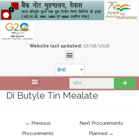
Website last updated:
07/08/2026
हिन्दी
Di Butyle Tin Mealate
←
Previous
Next Procurements
Procurements
Planned
→