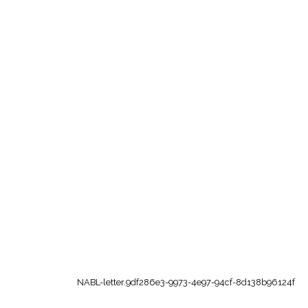
NABL-letter.9df286e3-9973-4e97-94cf-8d138b96124f