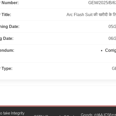
r Number:
GEM/2025/B/6
Title:
Arc Flash Suit की खरीदी के लि
hing Date:
05/
g Date:
06/
gendum:
Corr
 Type:
G
o take Integrity
Goods: 07AAJCS611