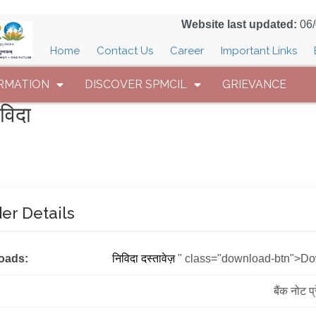
Website last updated:
06
Home
Contact Us
Career
Important Links
RMATION
DISCOVER SPMCIL
GRIEVANCE
विदा
er Details
oads:
निविदा दस्तावेज़
" class="download-btn">D
बैंक नोट प