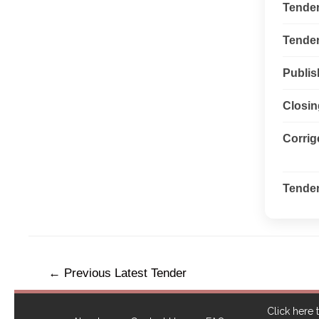
Tende
Tender 
Publis
Closin
Corri
Tender
←
Previous Latest Tender
Click here t