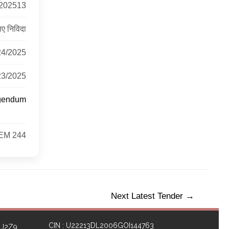
202513
ए निविदा
24/2025
23/2025
igendum
EM 244
Next Latest Tender
→
CIN : U22213DL2006GOI144763
1J2Z9