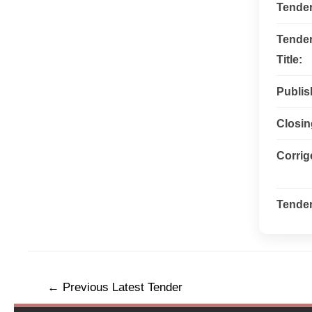
Tende
Tende
Title:
Publis
Closin
Corri
Tender
←
Previous Latest Tender