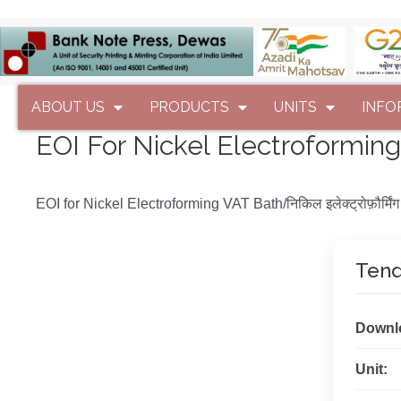
ABOUT US
PRODUCTS
UNITS
INFO
EOI For Nickel Electroforming VA
EOI for Nickel Electroforming VAT Bath/निकिल इलेक्ट्रोफ़ौर्मिंग
Tend
Downl
Unit: