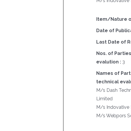
M/s Indovative
Item/Nature o
Date of Public
Last Date of R
Nos. of Parties
evalution :
3
Names of Parti
technical evalu
M/s Dash Techno
Limited
M/s Indovative
M/s Webpors Sol