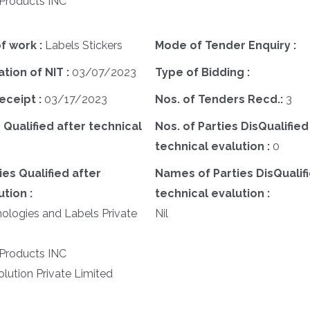
 Products INC
f work :
Labels Stickers
Mode of Tender Enquiry :
ation of NIT :
03/07/2023
Type of Bidding :
eceipt :
03/17/2023
Nos. of Tenders Recd.:
3
 Qualified after technical
Nos. of Parties DisQualified
technical evalution :
0
es Qualified after
Names of Parties DisQualifi
tion :
technical evalution :
logies and Labels Private
Nil
 Products INC
ution Private Limited