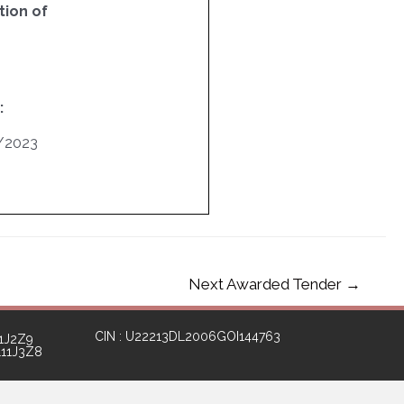
ion of
:
/2023
Next Awarded Tender
→
CIN : U22213DL2006GOI144763
1J2Z9
111J3Z8